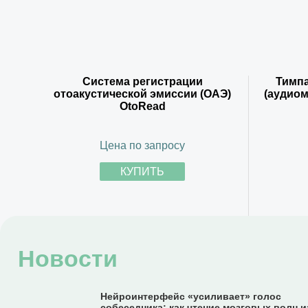
Система регистрации
Тимп
отоакустической эмиссии (ОАЭ)
(аудиом
OtoRead
Цена по запросу
КУПИТЬ
Новости
Нейроинтерфейс «усиливает» голос
собеседника: как чтение мозговых волн 