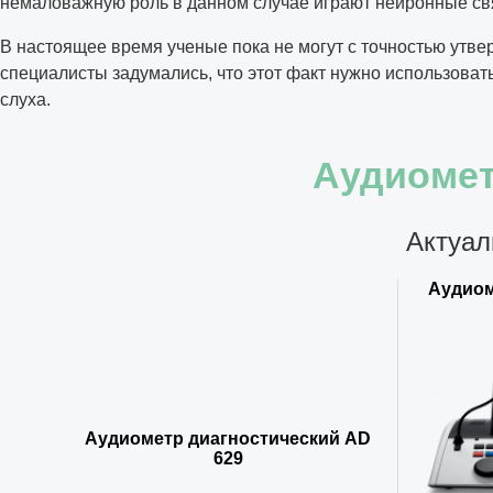
немаловажную роль в данном случае играют нейронные свя
В настоящее время ученые пока не могут с точностью утве
специалисты задумались, что этот факт нужно использоват
слуха.
Аудиомет
Актуал
Аудиом
Аудиометр диагностический AD
629