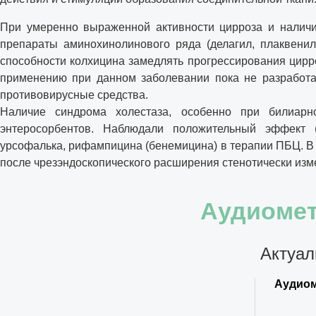
При умеренно выраженной активности цирроза и наличи
препараты аминохинолинового ряда (делагил, плаквенил
способности колхицина замедлять прогрессирования цирро
применению при данном заболевании пока не разработа
противовирусные средства.
Наличие синдрома холестаза, особенно при билиарно
энтеросорбентов. Наблюдали положительный эффект (
урсофалька, рифампицина (бенемицина) в терапии ПБЦ. В
после чрезэндоскопического расширения стенотически из
Аудиомет
Актуал
Аудиом