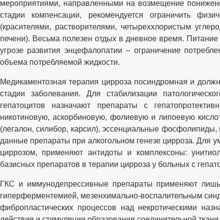
мероприятиями, направленными на возмещение пониженны
стадии компенсации, рекомендуется ограничить физич
(красителями, растворителями, четыреххлористым углер
печени). Весьма полезен отдых в дневное время. Питани
угрозе развития энцефалопатии – ограничение потребле
объема потребляемой жидкости.
Медикаментозная терапия цирроза посиндромная и должна
стадии заболевания. Для стабилизации патологическ
гепатоцитов назначают препараты с гепатопротекти
никотиновую, аскорбиновую, фолиевую и липоевую кисло
(легалон, силибор, карсил), эссенциальные фосфолипиды,
данные препараты при алкогольном генезе цирроза. Для у
циррозом, применяют антидоты и комплексоны: унитиол
базисных препаратов в терапии цирроза у больных с гепат
ГКС и иммунодепрессивные препараты применяют лишь 
гиперферментемией, мезенхимально-воспалительным синд
фибропластических процессов над некротическими назн
действия и стимуляции образования соединительной ткани