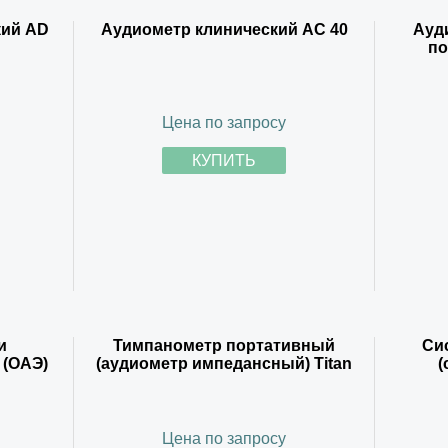
кий AD
Аудиометр клинический АС 40
Ауд
по
Цена по запросу
КУПИТЬ
и
Тимпанометр портативный
Си
 (ОАЭ)
(аудиометр импедансный) Titan
(
Цена по запросу